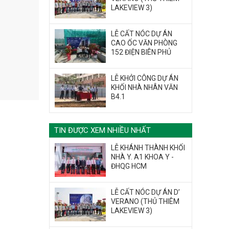
LAKEVIEW 3)
LỄ CẤT NÓC DỰ ÁN
CAO ỐC VĂN PHÒNG
152 ĐIỆN BIÊN PHỦ
LỄ KHỞI CÔNG DỰ ÁN
KHỐI NHÀ NHÂN VĂN
B4.1
TIN ĐƯỢC XEM NHIỀU NHẤT
LỄ KHÁNH THÀNH KHỐI
NHÀ Y. A1 KHOA Y -
ĐHQG HCM
LỄ CẤT NÓC DỰ ÁN D’
VERANO (THỦ THIÊM
LAKEVIEW 3)