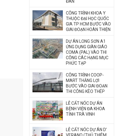
ĐÁN
CÔNG TRÌNH KHOA Y
THUỘC ĐẠI HỌC QUỐC
GIA TP HCM BƯỚC VÀO
GIAI ĐOẠN HOÀN THIỆN
DỰ ÁN LONG SƠN A1
ỨNG DỤNG GIÀN GIÁO
COMA (PAL) VÀO THI
CÔNG CÁC HẠNG MỤC
PHỨC TẠP
CÔNG TRÌNH COOP-
MART THẮNG LỢI
BƯỚC VÀO GIAI ĐOẠN
THI CÔNG KÈO THÉP
LỄ CẤT NÓC DỰ ÁN
BỆNH VIỆN ĐA KHOA
TỈNH TRÀ VINH
LỄ CẤT NÓC DỰ ÁN D’
VERANO (THỦ THIÊM