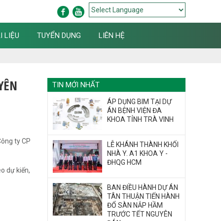
Powered by
Translate
I LIỆU
TUYỂN DỤNG
LIÊN HỆ
YÊN
TIN MỚI NHẤT
ÁP DỤNG BIM TẠI DỰ
ÁN BỆNH VIỆN ĐA
KHOA TỈNH TRÀ VINH
Công ty CP
LỄ KHÁNH THÀNH KHỐI
NHÀ Y. A1 KHOA Y -
ĐHQG HCM
o dự kiến,
BAN ĐIỀU HÀNH DỰ ÁN
TÂN THUẬN TIẾN HÀNH
ĐỔ SÀN NẮP HẦM
TRƯỚC TẾT NGUYÊN