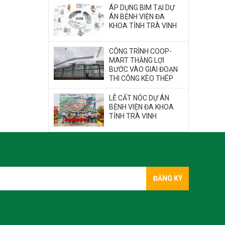
ÁP DỤNG BIM TẠI DỰ
ÁN BỆNH VIỆN ĐA
KHOA TỈNH TRÀ VINH
CÔNG TRÌNH COOP-
MART THẮNG LỢI
BƯỚC VÀO GIAI ĐOẠN
THI CÔNG KÈO THÉP
LỄ CẤT NÓC DỰ ÁN
BỆNH VIỆN ĐA KHOA
TỈNH TRÀ VINH
ĐĂNG KÝ