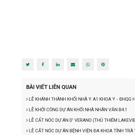
BÀI VIẾT LIÊN QUAN
LỄ KHÁNH THÀNH KHỐI NHÀ Y. A1 KHOA Y - ĐHQG 
LỄ KHỞI CÔNG DỰ ÁN KHỐI NHÀ NHÂN VĂN B4.1
LỄ CẤT NÓC DỰ ÁN D’ VERANO (THỦ THIÊM LAKEVI
LỄ CẤT NÓC DỰ ÁN BỆNH VIỆN ĐA KHOA TỈNH TRÀ 