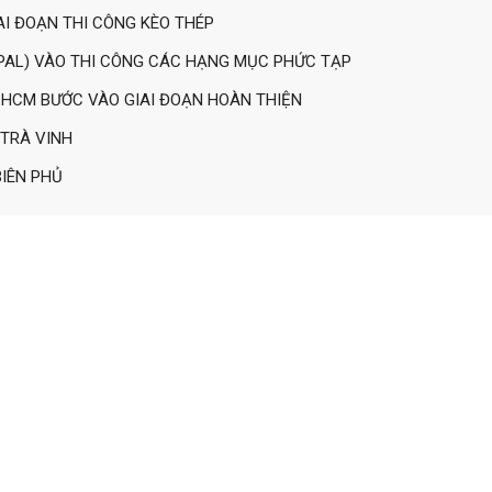
I ĐOẠN THI CÔNG KÈO THÉP
PAL) VÀO THI CÔNG CÁC HẠNG MỤC PHỨC TẠP
 HCM BƯỚC VÀO GIAI ĐOẠN HOÀN THIỆN
 TRÀ VINH
BIÊN PHỦ