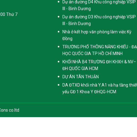
Dự án đường D4 Khu công nghiệp VSIP
III - Bình Dương
h00 Thứ 7
Dự án đường D3 Khu công nghiệp VSIP
III - Bình Dương
Nhà ở kết hợp văn phòng làm việc Kỳ
Đồng
TRƯỜNG PHỔ THÔNG NĂNG KHIẾU - ĐẠ
HỌC QUỐC GIA TP HỒ CHÍ MINH
KHỐI NHÀ B4 TRƯỜNG ĐH KHXH & NV–
ĐH QUỐC GIA HCM
DỰ ÁN TÂN THUẬN
DA ĐTXD khối nhà Y.A1 và hạ tầng thiế
yếu GĐ 1 Khoa Y ĐHQG-HCM
ons co.ltd