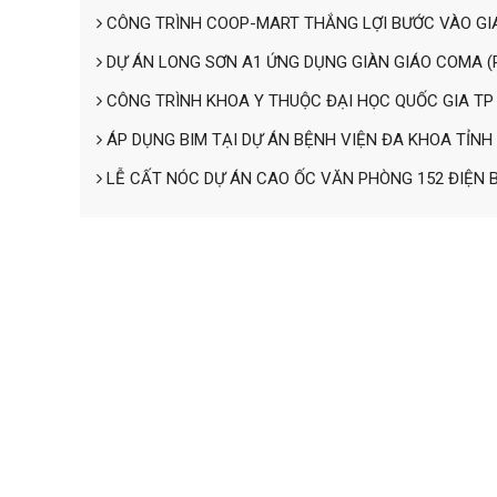
CÔNG TRÌNH COOP-MART THẮNG LỢI BƯỚC VÀO GIA
DỰ ÁN LONG SƠN A1 ỨNG DỤNG GIÀN GIÁO COMA (
CÔNG TRÌNH KHOA Y THUỘC ĐẠI HỌC QUỐC GIA TP
ÁP DỤNG BIM TẠI DỰ ÁN BỆNH VIỆN ĐA KHOA TỈNH
LỄ CẤT NÓC DỰ ÁN CAO ỐC VĂN PHÒNG 152 ĐIỆN 