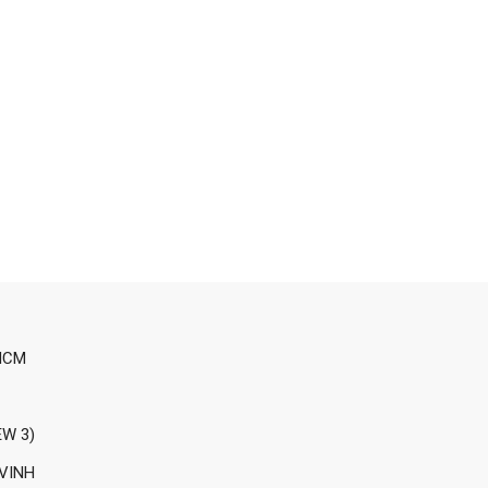
HOÀN THÀNH
028 628 73858
Đăng ký tư vấn trực tiếp 24/7:
HCM
EW 3)
VINH