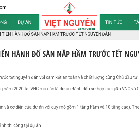
com
ỘNG
DỰ ÁN
TIN TỨC
TÀ
N TIẾN HÀNH ĐỔ SÀN NẮP HẦM TRƯỚC TẾT NGUYÊN ĐÁN
IẾN HÀNH ĐỔ SÀN NẮP HẦM TRƯỚC TẾT NGU
rước tết nguyên đán với cam kết an toàn và chất lượng cùng Chủ đầu tư.
ong năm 2020 tại VNC mà còn là dự án đánh dấu sự hợp tác giữa VNC và 
ện và cơ điện của dự án với quy mô gồm 1 tầng hầm và 10 tầng cao). The
ĐĂNG KÝ TƯ VẤN MIỄN PHÍ
hi công tại dự án