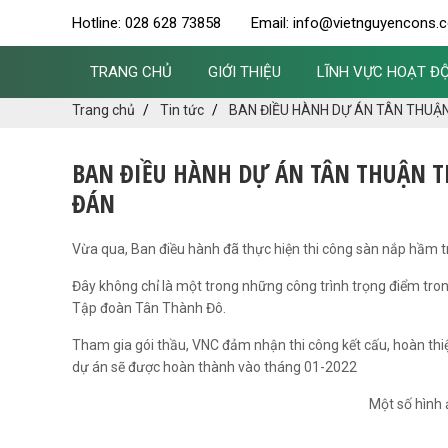
Hotline: 028 628 73858
Email: info@vietnguyencons.
TRANG CHỦ
GIỚI THIỆU
LĨNH VỰC HOẠT Đ
Trang chủ
Tin tức
BAN ĐIỀU HÀNH DỰ ÁN TÂN THUẬ
BAN ĐIỀU HÀNH DỰ ÁN TÂN THUẬN T
ĐÁN
Vừa qua, Ban điều hành đã thực hiện thi công sàn nắp hầm t
Đây không chỉ là một trong những công trình trọng điểm tr
Tập đoàn Tân Thành Đô.
Tham gia gói thầu, VNC đảm nhận thi công kết cấu, hoàn thi
dự án sẽ được hoàn thành vào tháng 01-2022
Một số hình ảnh t