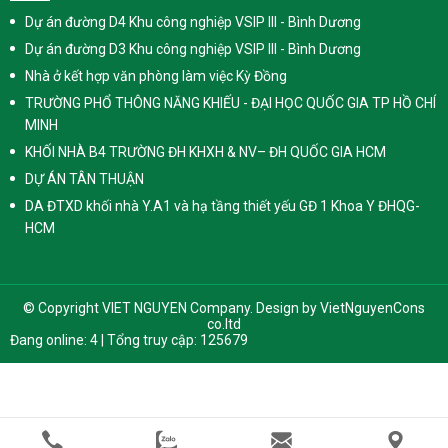
Dự án đường D4 Khu công nghiệp VSIP III - Bình Dương
Dự án đường D3 Khu công nghiệp VSIP III - Bình Dương
Nhà ở kết hợp văn phòng làm việc Kỳ Đồng
TRƯỜNG PHỔ THÔNG NĂNG KHIẾU - ĐẠI HỌC QUỐC GIA TP HỒ CHÍ
MINH
KHỐI NHÀ B4 TRƯỜNG ĐH KHXH & NV– ĐH QUỐC GIA HCM
DỰ ÁN TÂN THUẬN
DA ĐTXD khối nhà Y.A1 và hạ tầng thiết yếu GĐ 1 Khoa Y ĐHQG-
HCM
© Copyright VIET NGUYEN Company. Design by
VietNguyenCons
co.ltd
Đang online: 4 | Tổng truy cập: 125679