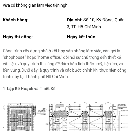
vừa có không gian làm việc tiện nghi.
Khách hàng:
Địa chỉ:
Số 10, Kỳ Đồng, Quận
3, TP Hồ Chí Minh
ĐĂNG KÝ TƯ VẤN MIỄN PHÍ
Ngày thi công:
Ngày kết thúc:
Công trình xây dựng nhà ở kết hợp văn phòng làm việc, còn gọi là
"shophouse" hoặc "home office," đòi hỏi sự chú trọng đến thiết kế,
vật liệu, và quy trình thi công để đảm bảo tính thẩm mỹ, tiện ích, và
bền vững. Dưới đây là quy trình và các bước chính khi thực hiện công
trình này tại Thành phố Hồ Chí Minh:
1.
Lập Kế Hoạch và Thiết Kế
HOÀN THÀNH
028 628
Đăng ký tư vấn trực tiếp 24/7:
73858