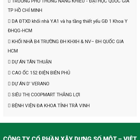
TRƯỜNG PHỔ THÔNG NĂNG KHIẾU - ĐẠI HỌC QUỐC GIA
TP HỒ CHÍ MINH
DA ĐTXD khối nhà Y.A1 và hạ tầng thiết yếu GĐ 1 Khoa Y
ĐHQG-HCM
KHỐI NHÀ B4 TRƯỜNG ĐH KHXH & NV– ĐH QUỐC GIA
HCM
DỰ ÁN TÂN THUẬN
CAO ỐC 152 ĐIỆN BIÊN PHỦ
DỰ ÁN D' VERANO
SIÊU THỊ COOPMART THẮNG LỢI
BỆNH VIỆN ĐA KHOA TỈNH TRÀ VINH
CÔNG TY CỔ PHẦN XÂY DỰNG SỐ MỘT – VIỆT