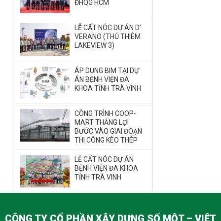
ĐHQG HCM
LỄ CẤT NÓC DỰ ÁN D’
VERANO (THỦ THIÊM
LAKEVIEW 3)
ÁP DỤNG BIM TẠI DỰ
ÁN BỆNH VIỆN ĐA
KHOA TỈNH TRÀ VINH
CÔNG TRÌNH COOP-
MART THẮNG LỢI
BƯỚC VÀO GIAI ĐOẠN
THI CÔNG KÈO THÉP
LỄ CẤT NÓC DỰ ÁN
BỆNH VIỆN ĐA KHOA
TỈNH TRÀ VINH
CÔNG TY CỔ PHẦN XÂY DỰNG SỐ MỘT – VIỆT