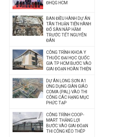
ĐHQG HCM
BAN ĐIỀU HÀNH DỰ ÁN
TÂN THUẬN TIẾN HÀNH
ĐỔ SÀN NẮP HẦM
TRƯỚC TẾT NGUYÊN
ĐÁN
CÔNG TRÌNH KHOA Y
THUỘC ĐẠI HỌC QUỐC
GIA TP HCM BƯỚC VÀO
GIAI ĐOẠN HOÀN THIỆN
DỰ ÁN LONG SƠN A1
ỨNG DỤNG GIÀN GIÁO
COMA (PAL) VÀO THI
CÔNG CÁC HẠNG MỤC
PHỨC TẠP
CÔNG TRÌNH COOP-
MART THẮNG LỢI
BƯỚC VÀO GIAI ĐOẠN
THI CÔNG KÈO THÉP