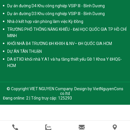
Dự án đường D4 Khu công nghiệp VSIP III - Bình Dương
Dự án đường D3 Khu công nghiệp VSIP III - Bình Dương
Nhà ở kết hợp văn phòng làm việc Kỳ Đồng
TRƯỜNG PHỔ THÔNG NĂNG KHIẾU - ĐẠI HỌC QUỐC GIA TP HỒ CHÍ
MINH
KHỐI NHÀ B4 TRƯỜNG ĐH KHXH & NV– ĐH QUỐC GIA HCM
DỰ ÁN TÂN THUẬN
DA ĐTXD khối nhà Y.A1 và hạ tầng thiết yếu GĐ 1 Khoa Y ĐHQG-
HCM
© Copyright VIET NGUYEN Company. Design by
VietNguyenCons
co.ltd
Đang online: 2 | Tổng truy cập: 125293