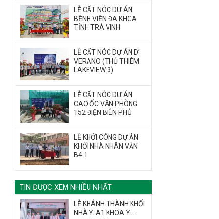
LỄ CẤT NÓC DỰ ÁN
BỆNH VIỆN ĐA KHOA
TỈNH TRÀ VINH
LỄ CẤT NÓC DỰ ÁN D’
VERANO (THỦ THIÊM
LAKEVIEW 3)
LỄ CẤT NÓC DỰ ÁN
CAO ỐC VĂN PHÒNG
152 ĐIỆN BIÊN PHỦ
LỄ KHỞI CÔNG DỰ ÁN
KHỐI NHÀ NHÂN VĂN
B4.1
TIN ĐƯỢC XEM NHIỀU NHẤT
LỄ KHÁNH THÀNH KHỐI
NHÀ Y. A1 KHOA Y -