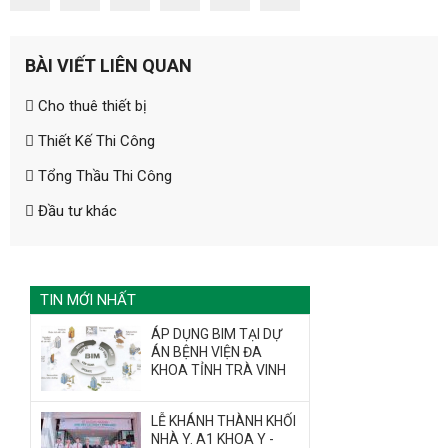
BÀI VIẾT LIÊN QUAN
ĐĂNG KÝ TƯ VẤN MIỄN PHÍ
Cho thuê thiết bị
Thiết Kế Thi Công
Tổng Thầu Thi Công
Đầu tư khác
TIN MỚI NHẤT
ÁP DỤNG BIM TẠI DỰ
ÁN BỆNH VIỆN ĐA
HOÀN THÀNH
KHOA TỈNH TRÀ VINH
028 628
Đăng ký tư vấn trực tiếp 24/7:
73858
LỄ KHÁNH THÀNH KHỐI
NHÀ Y. A1 KHOA Y -