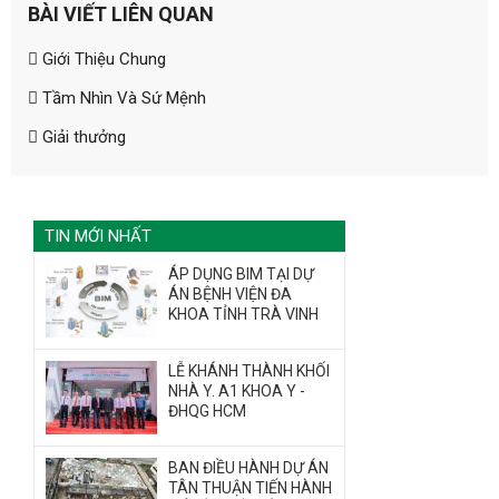
BÀI VIẾT LIÊN QUAN
Giới Thiệu Chung
ĐĂNG KÝ TƯ VẤN MIỄN PHÍ
Tầm Nhìn Và Sứ Mệnh
Giải thưởng
TIN MỚI NHẤT
ÁP DỤNG BIM TẠI DỰ
ÁN BỆNH VIỆN ĐA
KHOA TỈNH TRÀ VINH
LỄ KHÁNH THÀNH KHỐI
HOÀN THÀNH
NHÀ Y. A1 KHOA Y -
ĐHQG HCM
028 628
Đăng ký tư vấn trực tiếp 24/7:
73858
BAN ĐIỀU HÀNH DỰ ÁN
TÂN THUẬN TIẾN HÀNH