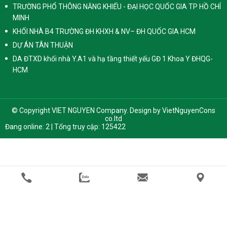
TRƯỜNG PHỔ THÔNG NĂNG KHIẾU - ĐẠI HỌC QUỐC GIA TP HỒ CHÍ
MINH
KHỐI NHÀ B4 TRƯỜNG ĐH KHXH & NV– ĐH QUỐC GIA HCM
DỰ ÁN TÂN THUẬN
DA ĐTXD khối nhà Y.A1 và hạ tầng thiết yếu GĐ 1 Khoa Y ĐHQG-
HCM
© Copyright VIET NGUYEN Company. Design by
VietNguyenCons
co.ltd
Đang online: 2 | Tổng truy cập: 125422