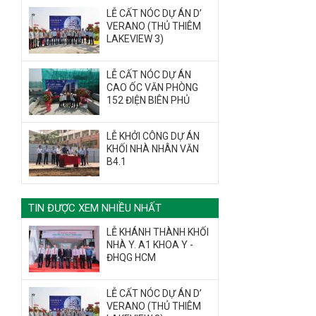
LỄ CẤT NÓC DỰ ÁN D’
VERANO (THỦ THIÊM
LAKEVIEW 3)
LỄ CẤT NÓC DỰ ÁN
CAO ỐC VĂN PHÒNG
152 ĐIỆN BIÊN PHỦ
LỄ KHỞI CÔNG DỰ ÁN
KHỐI NHÀ NHÂN VĂN
B4.1
TIN ĐƯỢC XEM NHIỀU NHẤT
LỄ KHÁNH THÀNH KHỐI
NHÀ Y. A1 KHOA Y -
ĐHQG HCM
LỄ CẤT NÓC DỰ ÁN D’
VERANO (THỦ THIÊM