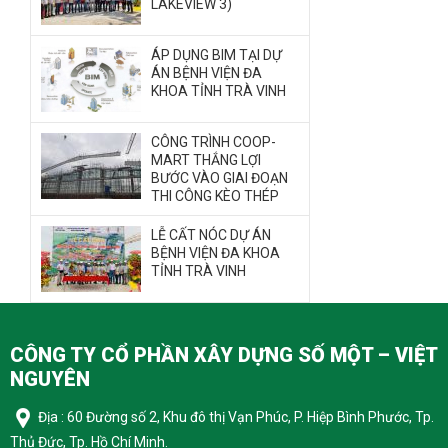
LAKEVIEW 3)
ÁP DỤNG BIM TẠI DỰ
ÁN BỆNH VIỆN ĐA
KHOA TỈNH TRÀ VINH
CÔNG TRÌNH COOP-
MART THẮNG LỢI
BƯỚC VÀO GIAI ĐOẠN
THI CÔNG KÈO THÉP
LỄ CẤT NÓC DỰ ÁN
BỆNH VIỆN ĐA KHOA
TỈNH TRÀ VINH
CÔNG TY CỔ PHẦN XÂY DỰNG SỐ MỘT – VIỆT
NGUYÊN
Địa : 60 Đường số 2, Khu đô thị Vạn Phúc, P. Hiệp Bình Phước, Tp.
Thủ Đức, Tp. Hồ Chí Minh.