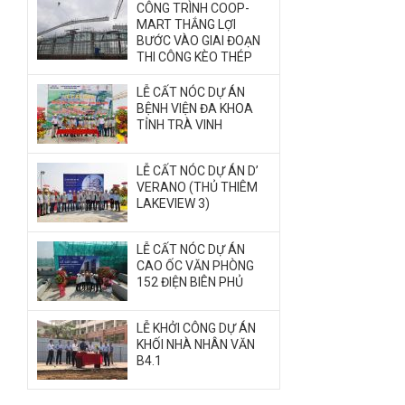
CÔNG TRÌNH COOP-
MART THẮNG LỢI
BƯỚC VÀO GIAI ĐOẠN
THI CÔNG KÈO THÉP
LỄ CẤT NÓC DỰ ÁN
BỆNH VIỆN ĐA KHOA
TỈNH TRÀ VINH
LỄ CẤT NÓC DỰ ÁN D’
VERANO (THỦ THIÊM
LAKEVIEW 3)
LỄ CẤT NÓC DỰ ÁN
CAO ỐC VĂN PHÒNG
152 ĐIỆN BIÊN PHỦ
LỄ KHỞI CÔNG DỰ ÁN
KHỐI NHÀ NHÂN VĂN
B4.1