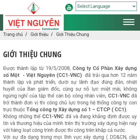
Powered by
Translate
Trang chủ
Giới thiệu
Giới Thiệu Chung
GIỚI THIỆU CHUNG
Được thành lập từ 19/5/2008,
Công ty Cổ Phần Xây dựng
số Một - Việt Nguyên
(CC1-VNC)
đã trải qua hơn 12 năm
thành lập và phát triển, dưới sự lãnh đạo đúng đắn, nhiệt
huyết của Ban giám đốc, cùng sự nỗ lực miệt mài, không
ngừng nghỉ của tập thể cán bộ công nhân viên,
CC1-VNC
đã
trở thành đơn vị thi công chủ lực trong hệ thống công ty con
trực thuộc
Tổng công ty Xây dựng số 1 – CTCP ( CC1)
.
Không những thế
CC1-VNC
đã và đang khẳng định được uy
tín và thương hiệu của mình trên thị trường xây dựng hiện nay
với hàng loạt công trình được thi công trên khắp cả nước.
Với sự đa dạng trong mọi lĩnh vực xây dựng ( DD&CN, cầu