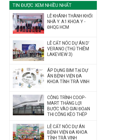
TIN ĐƯỢC XEM NHIỀU NHẤT
LỄ KHÁNH THÀNH KHỐI
NHÀ Y. A1 KHOA Y -
ĐHQG HCM
LỄ CẤT NÓC DỰ ÁN D’
VERANO (THỦ THIÊM
LAKEVIEW 3)
ÁP DỤNG BIM TẠI DỰ
ÁN BỆNH VIỆN ĐA
KHOA TỈNH TRÀ VINH
CÔNG TRÌNH COOP-
MART THẮNG LỢI
BƯỚC VÀO GIAI ĐOẠN
THI CÔNG KÈO THÉP
LỄ CẤT NÓC DỰ ÁN
BỆNH VIỆN ĐA KHOA
TỈNH TRÀ VINH