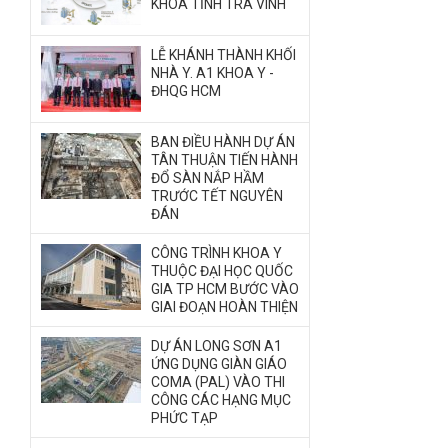
KHOA TỈNH TRÀ VINH
LỄ KHÁNH THÀNH KHỐI
NHÀ Y. A1 KHOA Y -
ĐHQG HCM
BAN ĐIỀU HÀNH DỰ ÁN
TÂN THUẬN TIẾN HÀNH
ĐỔ SÀN NẮP HẦM
TRƯỚC TẾT NGUYÊN
ĐÁN
CÔNG TRÌNH KHOA Y
THUỘC ĐẠI HỌC QUỐC
GIA TP HCM BƯỚC VÀO
GIAI ĐOẠN HOÀN THIỆN
DỰ ÁN LONG SƠN A1
ỨNG DỤNG GIÀN GIÁO
COMA (PAL) VÀO THI
CÔNG CÁC HẠNG MỤC
PHỨC TẠP