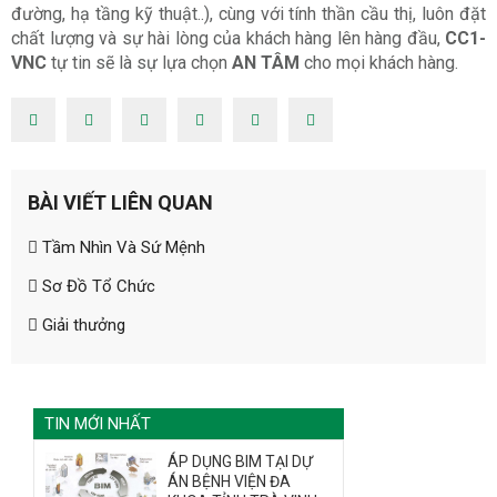
đường, hạ tầng kỹ thuật..), cùng với tính thần cầu thị, luôn đặt
chất lượng và sự hài lòng của khách hàng lên hàng đầu,
CC1-
VNC
tự tin sẽ là sự lựa chọn
AN TÂM
cho mọi khách hàng.
ĐĂNG KÝ TƯ VẤN MIỄN PHÍ
BÀI VIẾT LIÊN QUAN
Tầm Nhìn Và Sứ Mệnh
Sơ Đồ Tổ Chức
Giải thưởng
HOÀN THÀNH
TIN MỚI NHẤT
028 628
Đăng ký tư vấn trực tiếp 24/7:
ÁP DỤNG BIM TẠI DỰ
73858
ÁN BỆNH VIỆN ĐA