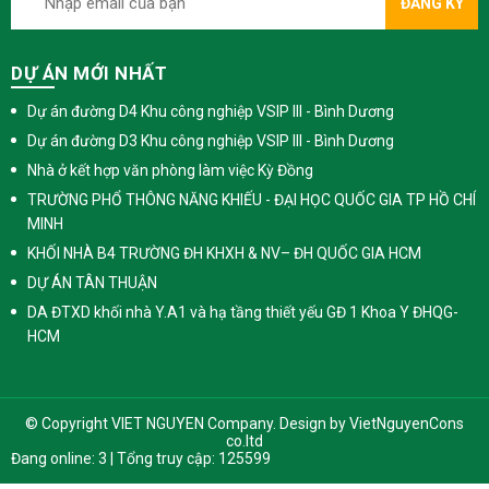
ĐĂNG KÝ
DỰ ÁN MỚI NHẤT
Dự án đường D4 Khu công nghiệp VSIP III - Bình Dương
Dự án đường D3 Khu công nghiệp VSIP III - Bình Dương
Nhà ở kết hợp văn phòng làm việc Kỳ Đồng
TRƯỜNG PHỔ THÔNG NĂNG KHIẾU - ĐẠI HỌC QUỐC GIA TP HỒ CHÍ
MINH
KHỐI NHÀ B4 TRƯỜNG ĐH KHXH & NV– ĐH QUỐC GIA HCM
DỰ ÁN TÂN THUẬN
DA ĐTXD khối nhà Y.A1 và hạ tầng thiết yếu GĐ 1 Khoa Y ĐHQG-
HCM
© Copyright VIET NGUYEN Company. Design by
VietNguyenCons
co.ltd
Đang online: 3 | Tổng truy cập: 125599