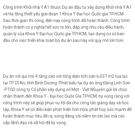
Công trình Khối nhà Y.A1 thuộc Dự án đầu tư xây dựng Khối nhà Y.A1
và Hạ tầng thiết yếu giai đoạn 1 Khoa Y Đại học Quốc gia TP.HCM.
Sau thời gian thi công, đến nay công trình đã hoàn thành. Công trình
hoàn thành có ý nghĩa hết sức to lớn, đáp ứng nhu cầu điều hành,
quản lý của Khoa Y Đại học Quốc gia TP.HCM, tạo dựng cơ sở ban
đầu cho việc triển khai toàn bộ dự án sau này với quy mô lớn hơn.
Dự án với qui mô 4 tầng cao với tổng diện tích sàn 6,637 m2 tọa lạc
tại TP Dĩ An, tỉnh Bình Dương. Phát biểu tại dự án ông Đặng Linh Sơn
ĐĂNG KÝ TƯ VẤN MIỄN PHÍ
-PTGD công ty Cổ phần xây dựng số Một - Việt NGuyên gửi lời chúc
chân thành đến Khoa Y - Đại học Quốc Gia TPHCM, hy vọng rằng với
công trình này sẽ giúp phục vụ tối đa cho công tác giảng dạy và học
tập, Khoa Y sẽ có điều kiện phát triển hơn nữa, phát huy sức mạnh để
hoàn thành mục tiêu đề ra, xứng đáng với niềm tin lớn lao mà các
cấp lãnh đạo và xã hội đã kỳ vọng.