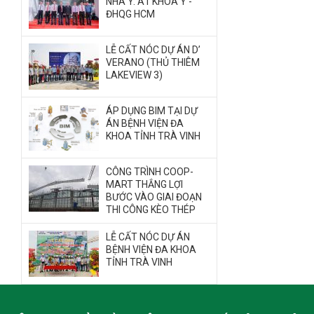
NHÀ Y. A1 KHOA Y -
ĐHQG HCM
LỄ CẤT NÓC DỰ ÁN D’
VERANO (THỦ THIÊM
LAKEVIEW 3)
ÁP DỤNG BIM TẠI DỰ
ÁN BỆNH VIỆN ĐA
KHOA TỈNH TRÀ VINH
CÔNG TRÌNH COOP-
MART THẮNG LỢI
BƯỚC VÀO GIAI ĐOẠN
THI CÔNG KÈO THÉP
LỄ CẤT NÓC DỰ ÁN
BỆNH VIỆN ĐA KHOA
TỈNH TRÀ VINH