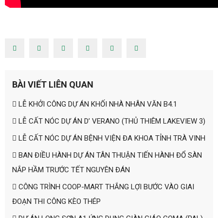
BÀI VIẾT LIÊN QUAN
LỄ KHỞI CÔNG DỰ ÁN KHỐI NHÀ NHÂN VĂN B4.1
LỄ CẤT NÓC DỰ ÁN D’ VERANO (THỦ THIÊM LAKEVIEW 3)
LỄ CẤT NÓC DỰ ÁN BỆNH VIỆN ĐA KHOA TỈNH TRÀ VINH
BAN ĐIỀU HÀNH DỰ ÁN TÂN THUẬN TIẾN HÀNH ĐỔ SÀN
NẮP HẦM TRƯỚC TẾT NGUYÊN ĐÁN
CÔNG TRÌNH COOP-MART THẮNG LỢI BƯỚC VÀO GIAI
ĐOẠN THI CÔNG KÈO THÉP