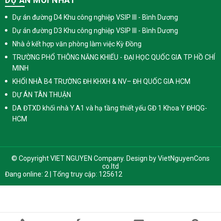
DỰ ÁN MỚI NHẤT
Dự án đường D4 Khu công nghiệp VSIP III - Bình Dương
Dự án đường D3 Khu công nghiệp VSIP III - Bình Dương
Nhà ở kết hợp văn phòng làm việc Kỳ Đồng
TRƯỜNG PHỔ THÔNG NĂNG KHIẾU - ĐẠI HỌC QUỐC GIA TP HỒ CHÍ
MINH
KHỐI NHÀ B4 TRƯỜNG ĐH KHXH & NV– ĐH QUỐC GIA HCM
DỰ ÁN TÂN THUẬN
DA ĐTXD khối nhà Y.A1 và hạ tầng thiết yếu GĐ 1 Khoa Y ĐHQG-
HCM
© Copyright VIET NGUYEN Company. Design by
VietNguyenCons
co.ltd
Đang online: 2 | Tổng truy cập: 125612