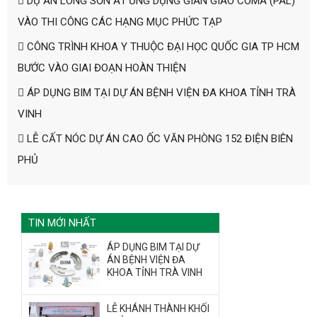
DỰ ÁN LONG SƠN A1 ỨNG DỤNG GIÀN GIÁO COMA (PAL)
VÀO THI CÔNG CÁC HẠNG MỤC PHỨC TẠP
CÔNG TRÌNH KHOA Y THUỘC ĐẠI HỌC QUỐC GIA TP HCM
BƯỚC VÀO GIAI ĐOẠN HOÀN THIỆN
ÁP DỤNG BIM TẠI DỰ ÁN BỆNH VIỆN ĐA KHOA TỈNH TRÀ
VINH
LỄ CẤT NÓC DỰ ÁN CAO ỐC VĂN PHÒNG 152 ĐIỆN BIÊN
PHỦ
TIN MỚI NHẤT
ÁP DỤNG BIM TẠI DỰ
ÁN BỆNH VIỆN ĐA
KHOA TỈNH TRÀ VINH
LỄ KHÁNH THÀNH KHỐI