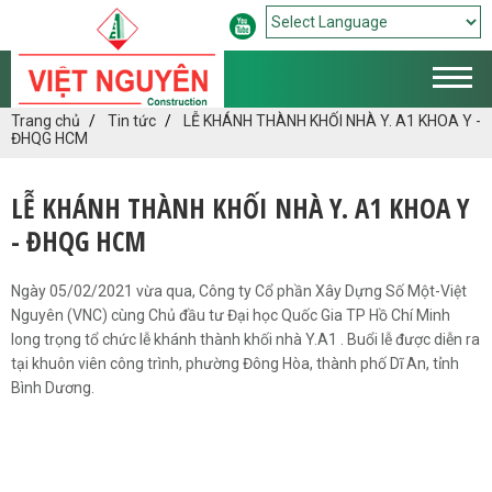
Powered by
Translate
Trang chủ
Tin tức
LỄ KHÁNH THÀNH KHỐI NHÀ Y. A1 KHOA Y -
ĐHQG HCM
LỄ KHÁNH THÀNH KHỐI NHÀ Y. A1 KHOA Y
- ĐHQG HCM
Ngày 05/02/2021 vừa qua, Công ty Cổ phần Xây Dựng Số Một-Việt
Nguyên (VNC) cùng Chủ đầu tư Đại học Quốc Gia TP Hồ Chí Minh
long trọng tổ chức lễ khánh thành khối nhà Y.A1 . Buổi lễ được diễn ra
tại khuôn viên công trình, phường Đông Hòa, thành phố Dĩ An, tỉnh
Bình Dương.