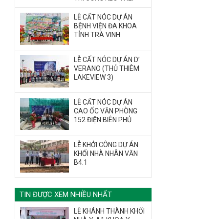
LỄ CẤT NÓC DỰ ÁN
BỆNH VIỆN ĐA KHOA
TỈNH TRÀ VINH
LỄ CẤT NÓC DỰ ÁN D’
VERANO (THỦ THIÊM
LAKEVIEW 3)
LỄ CẤT NÓC DỰ ÁN
CAO ỐC VĂN PHÒNG
152 ĐIỆN BIÊN PHỦ
LỄ KHỞI CÔNG DỰ ÁN
KHỐI NHÀ NHÂN VĂN
B4.1
TIN ĐƯỢC XEM NHIỀU NHẤT
LỄ KHÁNH THÀNH KHỐI